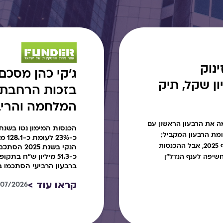
נוק
רווח ב-17 מיליון שקל, תיק
בזכות הרחבת 
המלחמה והריב
 את הרבעון הראשון עם
ינוי לעומת הרבעון המקביל;
כ-%
ההפרשות להפסדי אשראי ירדו בחדות לעומת סוף 2025, אבל ההכנסות
כ-51.3 מיליון ש"ח 
מיליארד שקל והחשיפה לענף הנדל"ן
ברבעון הרביעי הסתכמו בכ-41.6 מיליון 
קראו עוד >
/07/2026