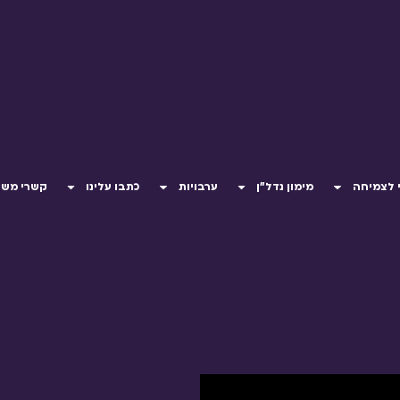
 לצמיחה
מימון נדל"ן
ערבויות
כתבו עלינו
קשרי משק