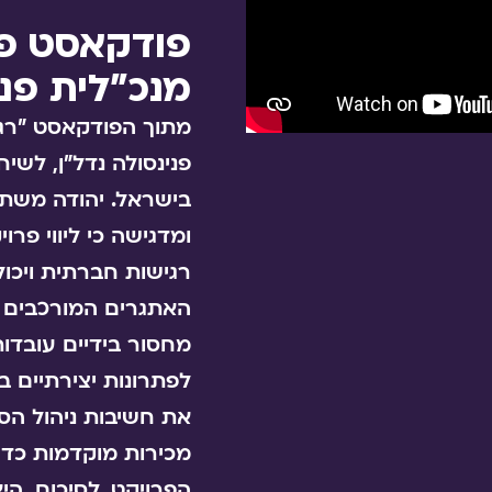
פודקאסט פני
מנכ"לית פני
מתוך הפודקאסט "רגע
פנינסולה נדל"ן, לש
בישראל. יהודה משתפ
ומדגישה כי ליווי פרו
רגישות חברתית ויכול
האתגרים המורכבים הע
מחסור בידיים עובדות
לפתרונות יצירתיים ב
את חשיבות ניהול הסי
מכירות מוקדמות כדי 
הפרויקט. לסיכום, ה