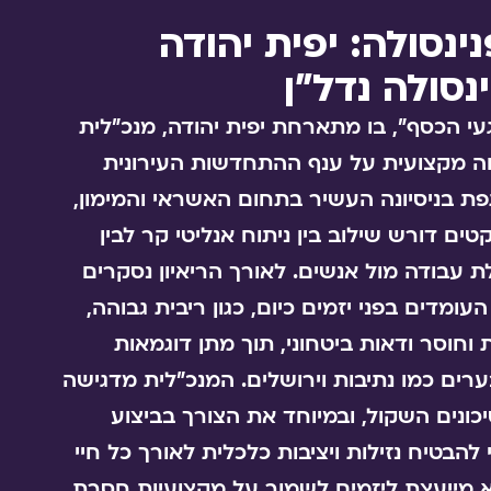
נסולה: יפית יהודה
נסולה נדל"ן
י הכסף", בו מתארחת יפית יהודה, מנכ"לית
יחה מקצועית על ענף ההתחדשות העירונית
ת בניסיונה העשיר בתחום האשראי והמימון,
יקטים דורש שילוב בין ניתוח אנליטי קר לבין
ת עבודה מול אנשים. לאורך הריאיון נסקרים
ומדים בפני יזמים כיום, כגון ריבית גבוהה,
 וחוסר ודאות ביטחוני, תוך מתן דוגמאות
ערים כמו נתיבות וירושלים. המנכ"לית מדגישה
כונים השקול, ובמיוחד את הצורך בביצוע
להבטיח נזילות ויציבות כלכלית לאורך כל חיי
יא מייעצת ליזמים לשמור על מקצועיות חסרת