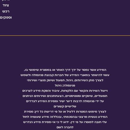
ציוד
רכש
וספקים
המידע אשר נמסר על ידך דרך האתר או במסגרת שימושי בו,
עשוי להישמר במאגרי המידע של חברות קבוצת פנינסולה ולשמש
לצורך מתן השירותים, ניהול, תפעול ושיווק מוצרי ושירותי
פנינסולה; ניהול
וייעול השירות והקשר עם הלקוחות, עיבוד והפקת מידע לצרכים
תפעוליים, שיווקיים וסטטיסטיים, הצעתתכנים ושירותים הניתנים
על ידי פנינסולה לרבות דיוור ישיר ומסירת המידע לצדדים
שלישיים קשורים
לצורך מימוש המטרות דלעיל או על פי דרישת כל דין; מסירת
המידע נעשית מרצוני ובהסכמתי, ובכללזה מידע שעשויה לחול
עלי חובה למוסרו על פי דין. ידוע לי כי אי-מסירת מידע הנדרש
לחברה לשם