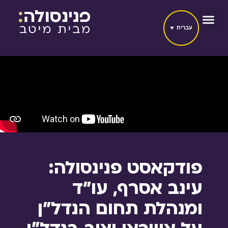
עברית
פודקאסט פנינסולה:
עינב אסרף, עו״ד
ומנהלת תחום הנדל״ן