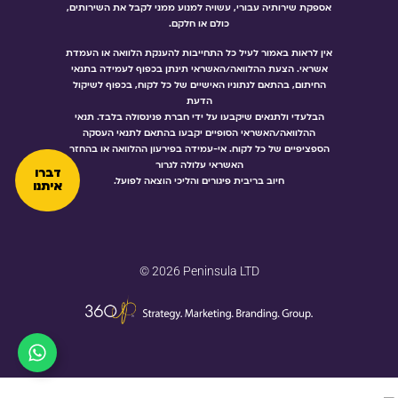
אספקת שירותיה עבורי, עשויה למנוע ממני לקבל את השירותים,
כולם או חלקם.
אין לראות באמור לעיל כל התחייבות להענקת הלוואה או העמדת
אשראי. הצעת ההלוואה/האשראי תינתן בכפוף לעמידה בתנאי
החיתום, בהתאם לנתוניו האישיים של כל לקוח, בכפוף לשיקול
הדעת
הבלעדי ולתנאים שיקבעו על ידי חברת פנינסולה בלבד. תנאי
ההלוואה/האשראי הסופיים יקבעו בהתאם לתנאי העסקה
הספציפיים של כל לקוח. אי-עמידה בפירעון ההלוואה או בהחזר
האשראי עלולה לגרור
דברו
חיוב בריבית פיגורים והליכי הוצאה לפועל.
איתנו
© 2026 Peninsula LTD