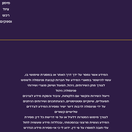
מימון
ציוד
רכש
וספקים
המידע אשר נמסר על ידך דרך האתר או במסגרת שימושי בו,
עשוי להישמר במאגרי המידע של חברות קבוצת פנינסולה ולשמש
לצורך מתן השירותים, ניהול, תפעול ושיווק מוצרי ושירותי
פנינסולה; ניהול
וייעול השירות והקשר עם הלקוחות, עיבוד והפקת מידע לצרכים
תפעוליים, שיווקיים וסטטיסטיים, הצעתתכנים ושירותים הניתנים
על ידי פנינסולה לרבות דיוור ישיר ומסירת המידע לצדדים
שלישיים קשורים
לצורך מימוש המטרות דלעיל או על פי דרישת כל דין; מסירת
המידע נעשית מרצוני ובהסכמתי, ובכללזה מידע שעשויה לחול
עלי חובה למוסרו על פי דין. ידוע לי כי אי-מסירת מידע הנדרש