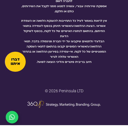
לחברה לשם
אספקת שירותיה עבורי, עשויה למנוע ממני לקבל את השירותים,
כולם או חלקם.
אין לראות באמור לעיל כל התחייבות להענקת הלוואה או העמדת
אשראי. הצעת ההלוואה/האשראי תינתן בכפוף לעמידה בתנאי
החיתום, בהתאם לנתוניו האישיים של כל לקוח, בכפוף לשיקול
הדעת
הבלעדי ולתנאים שיקבעו על ידי חברת פנינסולה בלבד. תנאי
ההלוואה/האשראי הסופיים יקבעו בהתאם לתנאי העסקה
הספציפיים של כל לקוח. אי-עמידה בפירעון ההלוואה או בהחזר
האשראי עלולה לגרור
דברו
חיוב בריבית פיגורים והליכי הוצאה לפועל.
איתנו
© 2026 Peninsula LTD