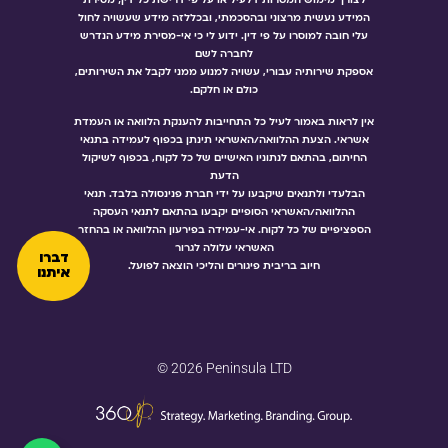
לצורך מימוש המטרות דלעיל או על פי דרישת כל דין; מסירת
המידע נעשית מרצוני ובהסכמתי, ובכללזה מידע שעשויה לחול
עלי חובה למוסרו על פי דין. ידוע לי כי אי-מסירת מידע הנדרש
לחברה לשם
אספקת שירותיה עבורי, עשויה למנוע ממני לקבל את השירותים,
כולם או חלקם.
אין לראות באמור לעיל כל התחייבות להענקת הלוואה או העמדת
אשראי. הצעת ההלוואה/האשראי תינתן בכפוף לעמידה בתנאי
החיתום, בהתאם לנתוניו האישיים של כל לקוח, בכפוף לשיקול
הדעת
הבלעדי ולתנאים שיקבעו על ידי חברת פנינסולה בלבד. תנאי
ההלוואה/האשראי הסופיים יקבעו בהתאם לתנאי העסקה
הספציפיים של כל לקוח. אי-עמידה בפירעון ההלוואה או בהחזר
האשראי עלולה לגרור
דברו
חיוב בריבית פיגורים והליכי הוצאה לפועל.
איתנו
© 2026 Peninsula LTD