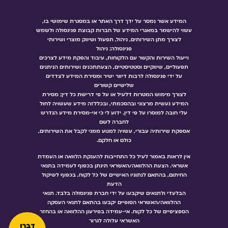
המידע אשר נמסר על ידך דרך האתר או במסגרת שימושי בו,
עשוי להישמר במאגרי המידע של חברות קבוצת פנינסולה ולשמש
לצורך מתן השירותים, ניהול, תפעול ושיווק מוצרי ושירותי
פנינסולה; ניהול
וייעול השירות והקשר עם הלקוחות, עיבוד והפקת מידע לצרכים
תפעוליים, שיווקיים וסטטיסטיים, הצעתתכנים ושירותים הניתנים
על ידי פנינסולה לרבות דיוור ישיר ומסירת המידע לצדדים
שלישיים קשורים
לצורך מימוש המטרות דלעיל או על פי דרישת כל דין; מסירת
המידע נעשית מרצוני ובהסכמתי, ובכללזה מידע שעשויה לחול
עלי חובה למוסרו על פי דין. ידוע לי כי אי-מסירת מידע הנדרש
לחברה לשם
אספקת שירותיה עבורי, עשויה למנוע ממני לקבל את השירותים,
כולם או חלקם.
אין לראות באמור לעיל כל התחייבות להענקת הלוואה או העמדת
אשראי. הצעת ההלוואה/האשראי תינתן בכפוף לעמידה בתנאי
החיתום, בהתאם לנתוניו האישיים של כל לקוח, בכפוף לשיקול
הדעת
הבלעדי ולתנאים שיקבעו על ידי חברת פנינסולה בלבד. תנאי
ההלוואה/האשראי הסופיים יקבעו בהתאם לתנאי העסקה
הספציפיים של כל לקוח. אי-עמידה בפירעון ההלוואה או בהחזר
האשראי עלולה לגרור
דברו