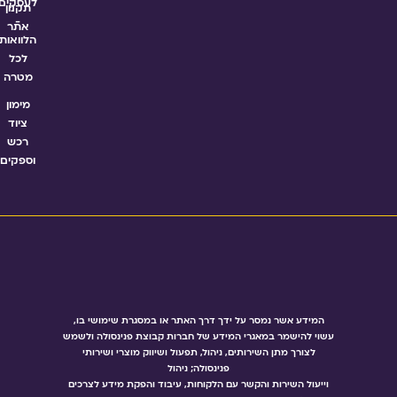
לעסקים
תקנון
-
אתר
הלוואות
לכל
מטרה
מימון
ציוד
רכש
וספקים
המידע אשר נמסר על ידך דרך האתר או במסגרת שימושי בו,
עשוי להישמר במאגרי המידע של חברות קבוצת פנינסולה ולשמש
לצורך מתן השירותים, ניהול, תפעול ושיווק מוצרי ושירותי
פנינסולה; ניהול
וייעול השירות והקשר עם הלקוחות, עיבוד והפקת מידע לצרכים