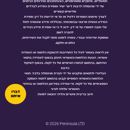
תפעוליים, שיווקיים וסטטיסטיים, הצעתתכנים ושירותים הניתנים
על ידי פנינסולה לרבות דיוור ישיר ומסירת המידע לצדדים
שלישיים קשורים
לצורך מימוש המטרות דלעיל או על פי דרישת כל דין; מסירת
המידע נעשית מרצוני ובהסכמתי, ובכללזה מידע שעשויה לחול
עלי חובה למוסרו על פי דין. ידוע לי כי אי-מסירת מידע הנדרש
לחברה לשם
אספקת שירותיה עבורי, עשויה למנוע ממני לקבל את השירותים,
כולם או חלקם.
אין לראות באמור לעיל כל התחייבות להענקת הלוואה או העמדת
אשראי. הצעת ההלוואה/האשראי תינתן בכפוף לעמידה בתנאי
החיתום, בהתאם לנתוניו האישיים של כל לקוח, בכפוף לשיקול
הדעת
הבלעדי ולתנאים שיקבעו על ידי חברת פנינסולה בלבד. תנאי
ההלוואה/האשראי הסופיים יקבעו בהתאם לתנאי העסקה
הספציפיים של כל לקוח. אי-עמידה בפירעון ההלוואה או בהחזר
האשראי עלולה לגרור
דברו
חיוב בריבית פיגורים והליכי הוצאה לפועל.
איתנו
© 2026 Peninsula LTD