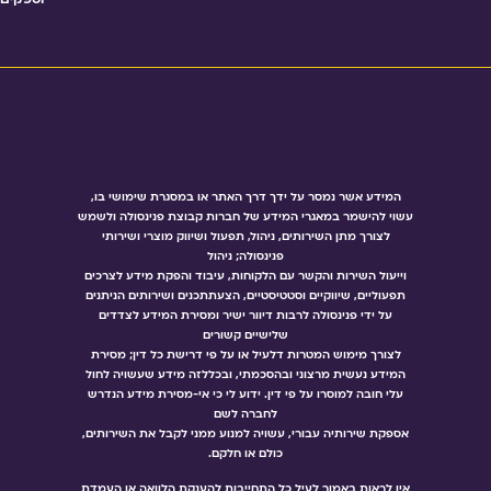
המידע אשר נמסר על ידך דרך האתר או במסגרת שימושי בו,
עשוי להישמר במאגרי המידע של חברות קבוצת פנינסולה ולשמש
לצורך מתן השירותים, ניהול, תפעול ושיווק מוצרי ושירותי
פנינסולה; ניהול
וייעול השירות והקשר עם הלקוחות, עיבוד והפקת מידע לצרכים
תפעוליים, שיווקיים וסטטיסטיים, הצעתתכנים ושירותים הניתנים
על ידי פנינסולה לרבות דיוור ישיר ומסירת המידע לצדדים
שלישיים קשורים
לצורך מימוש המטרות דלעיל או על פי דרישת כל דין; מסירת
המידע נעשית מרצוני ובהסכמתי, ובכללזה מידע שעשויה לחול
עלי חובה למוסרו על פי דין. ידוע לי כי אי-מסירת מידע הנדרש
לחברה לשם
אספקת שירותיה עבורי, עשויה למנוע ממני לקבל את השירותים,
כולם או חלקם.
אין לראות באמור לעיל כל התחייבות להענקת הלוואה או העמדת