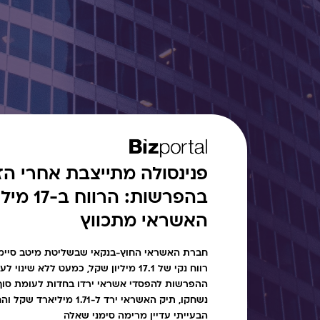
פנינסולה מתייצבת אחרי הזי
בהפרשות: ה
האשראי מתכווץ
חברת האשראי החוץ-בנקאי שבשליטת מיטב סיימה
רווח נקי של 17.1 מיליון שקל, כמעט ללא ש
נשחקו, תיק האשראי ירד ל-1.71 
הבעייתי עדיין מרימה סימני שאלה