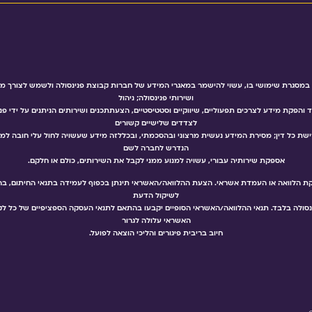
מסגרת שימושי בו, עשוי להישמר במאגרי המידע של חברות קבוצת פנינסולה ולשמש לצורך מתן ה
ושירותי פנינסולה; ניהול
 והפקת מידע לצרכים תפעוליים, שיווקיים וסטטיסטיים, הצעתתכנים ושירותים הניתנים על ידי פנ
לצדדים שלישיים קשורים
שת כל דין; מסירת המידע נעשית מרצוני ובהסכמתי, ובכללזה מידע שעשויה לחול עלי חובה למוסרו
הנדרש לחברה לשם
אספקת שירותיה עבורי, עשויה למנוע ממני לקבל את השירותים, כולם או חלקם.
קת הלוואה או העמדת אשראי. הצעת ההלוואה/האשראי תינתן בכפוף לעמידה בתנאי החיתום, בהת
לשיקול הדעת
נסולה בלבד. תנאי ההלוואה/האשראי הסופיים יקבעו בהתאם לתנאי העסקה הספציפיים של כל לקו
האשראי עלולה לגרור
חיוב בריבית פיגורים והליכי הוצאה לפועל.