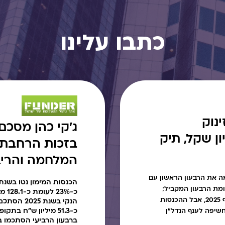
כתבו עלינו
נוק
רווח ב-17 מיליון שקל, תיק
בזכות הרחבת 
המלחמה והריב
 את הרבעון הראשון עם
ינוי לעומת הרבעון המקביל;
כ-%
ההפרשות להפסדי אשראי ירדו בחדות לעומת סוף 2025, אבל ההכנסות
כ-51.3 מיליון ש"ח 
מיליארד שקל והחשיפה לענף הנדל"ן
ברבעון הרביעי הסתכמו בכ-41.6 מיליון 