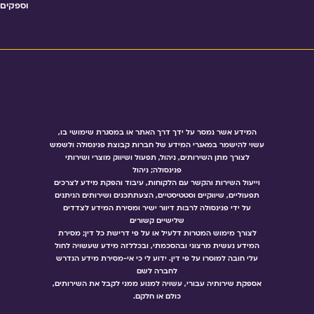
וספקים
המידע אשר נמסר על ידך דרך האתר או במסגרת שימושי בו,
עשוי להישמר במאגרי המידע של חברות קבוצת פנינסולה ולשמש
לצורך מתן השירותים, ניהול, תפעול ושיווק מוצרי ושירותי
פנינסולה; ניהול
וייעול השירות והקשר עם הלקוחות, עיבוד והפקת מידע לצרכים
תפעוליים, שיווקיים וסטטיסטיים, הצעתתכנים ושירותים הניתנים
על ידי פנינסולה לרבות דיוור ישיר ומסירת המידע לצדדים
שלישיים קשורים
לצורך מימוש המטרות דלעיל או על פי דרישת כל דין; מסירת
המידע נעשית מרצוני ובהסכמתי, ובכללזה מידע שעשויה לחול
עלי חובה למוסרו על פי דין. ידוע לי כי אי-מסירת מידע הנדרש
לחברה לשם
אספקת שירותיה עבורי, עשויה למנוע ממני לקבל את השירותים,
כולם או חלקם.