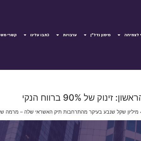
 לצמיחה
מימון נדל"ן
ערבויות
כתבו עלינו
קשרי משק
ק של 90% ברווח הנקי