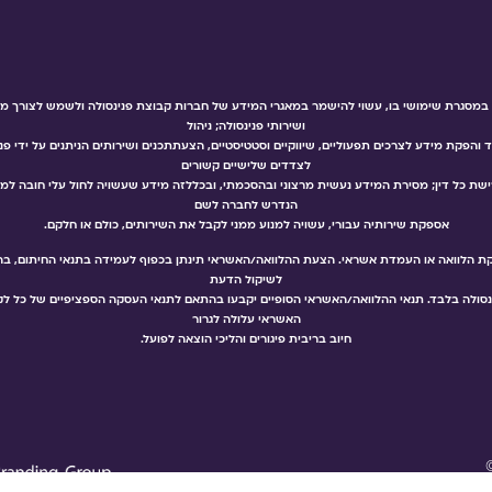
מסגרת שימושי בו, עשוי להישמר במאגרי המידע של חברות קבוצת פנינסולה ולשמש לצורך מתן ה
ושירותי פנינסולה; ניהול
 והפקת מידע לצרכים תפעוליים, שיווקיים וסטטיסטיים, הצעתתכנים ושירותים הניתנים על ידי פנ
לצדדים שלישיים קשורים
שת כל דין; מסירת המידע נעשית מרצוני ובהסכמתי, ובכללזה מידע שעשויה לחול עלי חובה למוסרו
הנדרש לחברה לשם
אספקת שירותיה עבורי, עשויה למנוע ממני לקבל את השירותים, כולם או חלקם.
קת הלוואה או העמדת אשראי. הצעת ההלוואה/האשראי תינתן בכפוף לעמידה בתנאי החיתום, בהת
לשיקול הדעת
נסולה בלבד. תנאי ההלוואה/האשראי הסופיים יקבעו בהתאם לתנאי העסקה הספציפיים של כל לקו
האשראי עלולה לגרור
חיוב בריבית פיגורים והליכי הוצאה לפועל.