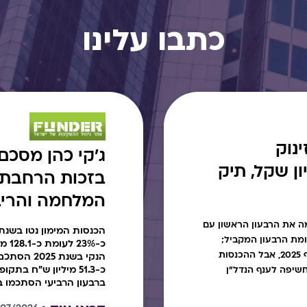
כתבו עלינו
נוק
רווח ב-17 מיליון שקל, תיק
בזכות הרחבת 
המלחמה והריב
 את הרבעון הראשון עם
ינוי לעומת הרבעון המקביל;
כ-%
ההפרשות להפסדי אשראי ירדו בחדות לעומת סוף 2025, אבל ההכנסות
כ-51.3 מיליון ש"ח 
מיליארד שקל והחשיפה לענף הנדל"ן
ברבעון הרביעי הסתכמו בכ-41.6 מיליון 