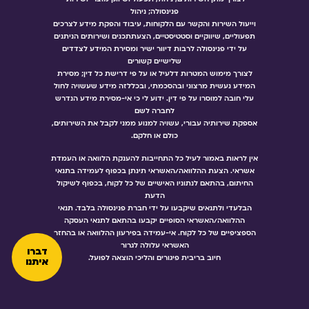
פנינסולה; ניהול
וייעול השירות והקשר עם הלקוחות, עיבוד והפקת מידע לצרכים
תפעוליים, שיווקיים וסטטיסטיים, הצעתתכנים ושירותים הניתנים
על ידי פנינסולה לרבות דיוור ישיר ומסירת המידע לצדדים
שלישיים קשורים
לצורך מימוש המטרות דלעיל או על פי דרישת כל דין; מסירת
המידע נעשית מרצוני ובהסכמתי, ובכללזה מידע שעשויה לחול
עלי חובה למוסרו על פי דין. ידוע לי כי אי-מסירת מידע הנדרש
לחברה לשם
אספקת שירותיה עבורי, עשויה למנוע ממני לקבל את השירותים,
כולם או חלקם.
אין לראות באמור לעיל כל התחייבות להענקת הלוואה או העמדת
אשראי. הצעת ההלוואה/האשראי תינתן בכפוף לעמידה בתנאי
החיתום, בהתאם לנתוניו האישיים של כל לקוח, בכפוף לשיקול
הדעת
הבלעדי ולתנאים שיקבעו על ידי חברת פנינסולה בלבד. תנאי
ההלוואה/האשראי הסופיים יקבעו בהתאם לתנאי העסקה
הספציפיים של כל לקוח. אי-עמידה בפירעון ההלוואה או בהחזר
האשראי עלולה לגרור
דברו
חיוב בריבית פיגורים והליכי הוצאה לפועל.
איתנו