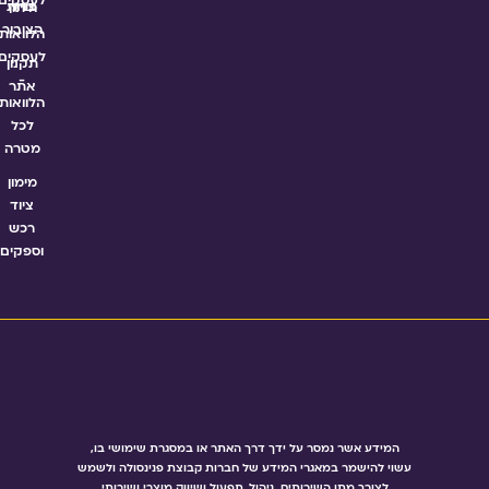
לעסקים
ברק
פניות
היתר
הציבור
הלוואות
לעסקים
תקנון
-
אתר
הלוואות
לכל
מטרה
מימון
ציוד
רכש
וספקים
המידע אשר נמסר על ידך דרך האתר או במסגרת שימושי בו,
עשוי להישמר במאגרי המידע של חברות קבוצת פנינסולה ולשמש
לצורך מתן השירותים, ניהול, תפעול ושיווק מוצרי ושירותי