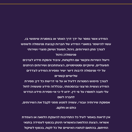
המידע אשר נמסר על ידך דרך האתר או במסגרת שימושי בו,
עשוי להישמר במאגרי המידע של חברות קבוצת פנינסולה ולשמש
לצורך מתן השירותים, ניהול, תפעול ושיווק מוצרי ושירותי
פנינסולה; ניהול
וייעול השירות והקשר עם הלקוחות, עיבוד והפקת מידע לצרכים
תפעוליים, שיווקיים וסטטיסטיים, הצעתתכנים ושירותים הניתנים
על ידי פנינסולה לרבות דיוור ישיר ומסירת המידע לצדדים
שלישיים קשורים
לצורך מימוש המטרות דלעיל או על פי דרישת כל דין; מסירת
המידע נעשית מרצוני ובהסכמתי, ובכללזה מידע שעשויה לחול
עלי חובה למוסרו על פי דין. ידוע לי כי אי-מסירת מידע הנדרש
לחברה לשם
אספקת שירותיה עבורי, עשויה למנוע ממני לקבל את השירותים,
כולם או חלקם.
אין לראות באמור לעיל כל התחייבות להענקת הלוואה או העמדת
אשראי. הצעת ההלוואה/האשראי תינתן בכפוף לעמידה בתנאי
החיתום, בהתאם לנתוניו האישיים של כל לקוח, בכפוף לשיקול