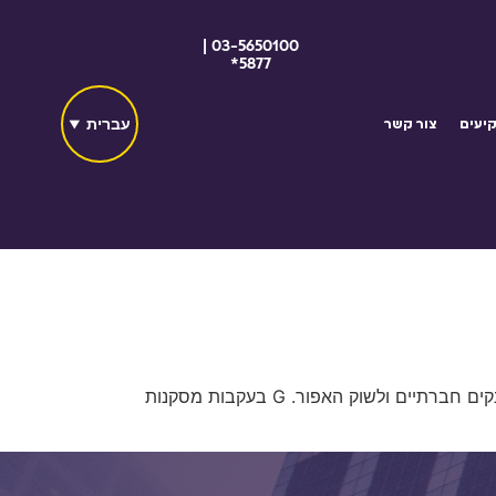
03-5650100 |
5877*
עברית
יעים
צור קשר
מחברות כרטיסי האשראי וקרנות פרייבט אקוויטי בינלאומיות, דרך רמי לוי, סופרפארם ורשתות השיווק המקומיות, ועד לבנקים חברתיים ולשוק האפור. G בעקבות מסקנות