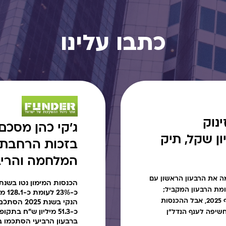
כתבו עלינו
נוק
רווח ב-17 מיליון שקל, תיק
בזכות הרחבת 
המלחמה והריב
 את הרבעון הראשון עם
ינוי לעומת הרבעון המקביל;
כ-%
ההפרשות להפסדי אשראי ירדו בחדות לעומת סוף 2025, אבל ההכנסות
כ-51.3 מיליון ש"ח 
מיליארד שקל והחשיפה לענף הנדל"ן
ברבעון הרביעי הסתכמו בכ-41.6 מיליון 