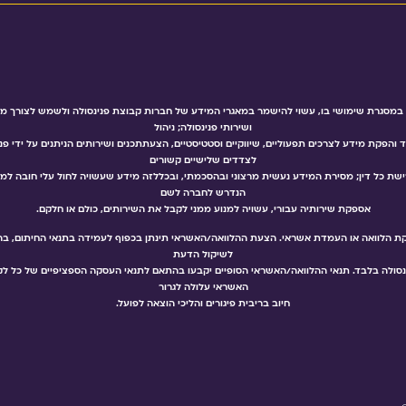
מסגרת שימושי בו, עשוי להישמר במאגרי המידע של חברות קבוצת פנינסולה ולשמש לצורך מתן ה
ושירותי פנינסולה; ניהול
 והפקת מידע לצרכים תפעוליים, שיווקיים וסטטיסטיים, הצעתתכנים ושירותים הניתנים על ידי פנ
לצדדים שלישיים קשורים
שת כל דין; מסירת המידע נעשית מרצוני ובהסכמתי, ובכללזה מידע שעשויה לחול עלי חובה למוסרו
הנדרש לחברה לשם
אספקת שירותיה עבורי, עשויה למנוע ממני לקבל את השירותים, כולם או חלקם.
קת הלוואה או העמדת אשראי. הצעת ההלוואה/האשראי תינתן בכפוף לעמידה בתנאי החיתום, בהת
לשיקול הדעת
נסולה בלבד. תנאי ההלוואה/האשראי הסופיים יקבעו בהתאם לתנאי העסקה הספציפיים של כל לקו
האשראי עלולה לגרור
חיוב בריבית פיגורים והליכי הוצאה לפועל.