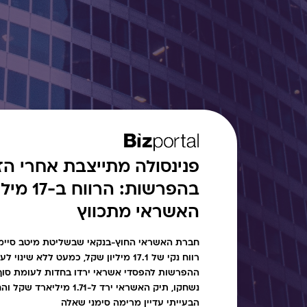
פנינסולה מתייצבת אחרי הזי
בהפרשות: ה
האשראי מתכווץ
חברת האשראי החוץ-בנקאי שבשליטת מיטב סיימה
רווח נקי של 17.1 מיליון שקל, כמעט ללא ש
נשחקו, תיק האשראי ירד ל-1.71 
הבעייתי עדיין מרימה סימני שאלה