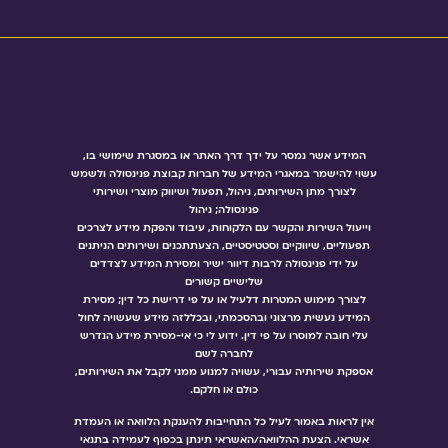
המידע אשר נמסר על ידך דרך האתר או במסגרת שימושי בו,
עשוי להישמר במאגרי המידע של חברות קבוצת פנינסולה ולשמש
לצורך מתן השירותים, ניהול, תפעול ושיווק מוצרי ושירותי
פנינסולה; ניהול
וייעול השירות והקשר עם הלקוחות, עיבוד והפקת מידע לצרכים
תפעוליים, שיווקיים וסטטיסטיים, הצעתתכנים ושירותים הניתנים
על ידי פנינסולה לרבות דיוור ישיר ומסירת המידע לצדדים
שלישיים קשורים
לצורך מימוש המטרות דלעיל או על פי דרישת כל דין; מסירת
המידע נעשית מרצוני ובהסכמתי, ובכללזה מידע שעשויה לחול
עלי חובה למוסרו על פי דין. ידוע לי כי אי-מסירת מידע הנדרש
לחברה לשם
אספקת שירותיה עבורי, עשויה למנוע ממני לקבל את השירותים,
כולם או חלקם.
אין לראות באמור לעיל כל התחייבות להענקת הלוואה או העמדת
אשראי. הצעת ההלוואה/האשראי תינתן בכפוף לעמידה בתנאי