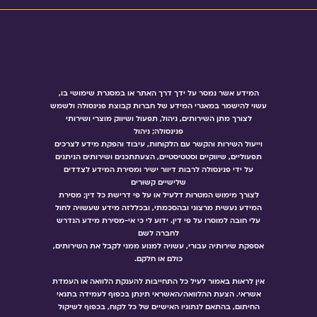
המידע אשר נמסר על ידך דרך האתר או במסגרת שימושי בו,
עשוי להישמר במאגרי המידע של חברות קבוצת פנינסולה ולשמש
לצורך מתן השירותים, ניהול, תפעול ושיווק מוצרי ושירותי
פנינסולה; ניהול
וייעול השירות והקשר עם הלקוחות, עיבוד והפקת מידע לצרכים
תפעוליים, שיווקיים וסטטיסטיים, הצעתתכנים ושירותים הניתנים
על ידי פנינסולה לרבות דיוור ישיר ומסירת המידע לצדדים
שלישיים קשורים
לצורך מימוש המטרות דלעיל או על פי דרישת כל דין; מסירת
המידע נעשית מרצוני ובהסכמתי, ובכללזה מידע שעשויה לחול
עלי חובה למוסרו על פי דין. ידוע לי כי אי-מסירת מידע הנדרש
לחברה לשם
אספקת שירותיה עבורי, עשויה למנוע ממני לקבל את השירותים,
כולם או חלקם.
אין לראות באמור לעיל כל התחייבות להענקת הלוואה או העמדת
אשראי. הצעת ההלוואה/האשראי תינתן בכפוף לעמידה בתנאי
החיתום, בהתאם לנתוניו האישיים של כל לקוח, בכפוף לשיקול