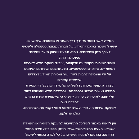
המידע אשר נמסר על ידך דרך האתר או במסגרת שימושי בו,
עשוי להישמר במאגרי המידע של חברות קבוצת פנינסולה ולשמש
לצורך מתן השירותים, ניהול, תפעול ושיווק מוצרי ושירותי
פנינסולה; ניהול
וייעול השירות והקשר עם הלקוחות, עיבוד והפקת מידע לצרכים
תפעוליים, שיווקיים וסטטיסטיים, הצעתתכנים ושירותים הניתנים
על ידי פנינסולה לרבות דיוור ישיר ומסירת המידע לצדדים
שלישיים קשורים
לצורך מימוש המטרות דלעיל או על פי דרישת כל דין; מסירת
המידע נעשית מרצוני ובהסכמתי, ובכללזה מידע שעשויה לחול
עלי חובה למוסרו על פי דין. ידוע לי כי אי-מסירת מידע הנדרש
לחברה לשם
אספקת שירותיה עבורי, עשויה למנוע ממני לקבל את השירותים,
כולם או חלקם.
אין לראות באמור לעיל כל התחייבות להענקת הלוואה או העמדת
אשראי. הצעת ההלוואה/האשראי תינתן בכפוף לעמידה בתנאי
החיתום, בהתאם לנתוניו האישיים של כל לקוח, בכפוף לשיקול