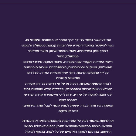
המידע אשר נמסר על ידך דרך האתר או במסגרת שימושי בו,
עשוי להישמר במאגרי המידע של חברות קבוצת פנינסולה ולשמש
לצורך מתן השירותים, ניהול, תפעול ושיווק מוצרי ושירותי
פנינסולה; ניהול
וייעול השירות והקשר עם הלקוחות, עיבוד והפקת מידע לצרכים
תפעוליים, שיווקיים וסטטיסטיים, הצעתתכנים ושירותים הניתנים
על ידי פנינסולה לרבות דיוור ישיר ומסירת המידע לצדדים
שלישיים קשורים
לצורך מימוש המטרות דלעיל או על פי דרישת כל דין; מסירת
המידע נעשית מרצוני ובהסכמתי, ובכללזה מידע שעשויה לחול
עלי חובה למוסרו על פי דין. ידוע לי כי אי-מסירת מידע הנדרש
לחברה לשם
אספקת שירותיה עבורי, עשויה למנוע ממני לקבל את השירותים,
כולם או חלקם.
אין לראות באמור לעיל כל התחייבות להענקת הלוואה או העמדת
אשראי. הצעת ההלוואה/האשראי תינתן בכפוף לעמידה בתנאי
החיתום, בהתאם לנתוניו האישיים של כל לקוח, בכפוף לשיקול