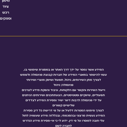
מימון
ציוד
רכש
וספקים
המידע אשר נמסר על ידך דרך האתר או במסגרת שימושי בו,
עשוי להישמר במאגרי המידע של חברות קבוצת פנינסולה ולשמש
לצורך מתן השירותים, ניהול, תפעול ושיווק מוצרי ושירותי
פנינסולה; ניהול
וייעול השירות והקשר עם הלקוחות, עיבוד והפקת מידע לצרכים
תפעוליים, שיווקיים וסטטיסטיים, הצעתתכנים ושירותים הניתנים
על ידי פנינסולה לרבות דיוור ישיר ומסירת המידע לצדדים
שלישיים קשורים
לצורך מימוש המטרות דלעיל או על פי דרישת כל דין; מסירת
המידע נעשית מרצוני ובהסכמתי, ובכללזה מידע שעשויה לחול
עלי חובה למוסרו על פי דין. ידוע לי כי אי-מסירת מידע הנדרש
לחברה לשם