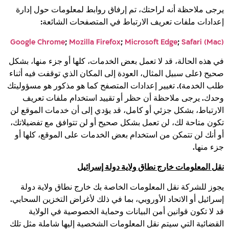
يرجى ملاحظة أنه لراحتك، تم إرفاق روابط لمعلومات حول إدارة
إعدادات ملفات تعريف الارتباط في المتصفحات الشائعة:
Google Chrome
;
Mozilla Firefox
;
Microsoft Edge
;
Safari (Mac)
في هذه الحالة، قد لا تعمل بعض الخدمات، كلها أو جزء منها، بشكل
صحيح (على سبيل المثال، العودة إلى المكان الذي توقفت فيه أثناء
طلب الخدمة). تغيير إعدادات المتصفح كما هو مذكور هو مسؤوليتك
وحدك. يرجى ملاحظة أن حظر أو تقييد استخدام ملفات تعريف
الارتباط، بشكل جزئي أو كامل، قد يؤدي إلى أن خدمات الموقع لن
تكون متاحة لك، لن تعمل بشكل صحيح أو لن تتوافق مع تفضيلاتك،
أو أنك لن تتمكن من استخدام بعض الخدمات على الموقع، كلها أو
جزء منها.
نقل المعلومات خارج نطاق ولاية دولة إسرائيل
يجوز للشركة نقل المعلومات الخاصة بك خارج نطاق ولاية دولة
إسرائيل أو الاتحاد الأوروبي، بما في ذلك لأغراض التخزين السحابي.
قد لا تكون قوانين أمن البيانات وحماية الخصوصية في الولاية
القضائية التي سيتم نقل المعلومات الشخصية إليها شاملة مثل تلك