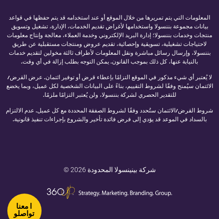
المعلومات التي يتم تمريرها من خلال الموقع أو عند استخدامه قد يتم حفظها في قواعد
بيانات مجموعة بننسولا واستخدامها لأغراض تقديم الخدمات، الإدارة، تشغيل وتسويق
منتجات وخدمات بننسولا؛ إدارة البريد الإلكتروني وخدمة العملاء، معالجة وإنتاج معلومات
لاحتياجات تشغيلية، تسويقية وإحصائية، تقديم عروض ومنتجات مستقبلية عن طريق
بننسولا، وإرسال رسائل مباشرة ونقل المعلومات لأطراف ثالثة مخولين لتقديم خدمات
بالنيابة عنها، كل ذلك بموجب القانون. يمكن التوجه بطلب إزالة في أي وقت.
لا يُعتبر أي شيء مذكور في الموقع التزامًا بإعطاء قرض أو توفير ائتمان. عرض القرض/
الائتمان سيُمنح وفقًا لشروط التقييم، بناءً على البيانات الشخصية لكل عميل، وبما يخضع
للتقدير الحصري لشركة بننسولا، ولن يُعتبر التزامًا ملزمًا.
شروط القرض/الائتمان ستُحدد وفقًا لشروط الصفقة المحددة مع كل عميل. عدم الالتزام
بالسداد في الموعد قد يؤدي إلى فرض فائدة تأخير والشروع بإجراءات تنفيذ قانونية.
© 2026 شركة بينينسولا المحدودة
ا معنا
تواصلو