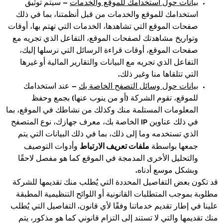
بيانات حول استخدامك للموقع والخدمات
– سيتم توثيق
استخدامك للموقع والخدمات من قبل أنظمتنا، بما في ذلك
صفحات الموقع التي تشاهدها، الخدمات التي تهتم بها، أوقات
وتواريخ مشاهدتك لصفحات الموقع، التفاعل الذي تجريه مع
صفحات الموقع، أوقات قراءة الرسائل التي نرسلها إليك،
التفاعل الذي تجريه مع البيانات والتقارير المالية أو غيرها
التي تتلقاها منا وغير ذلك.
بيانات حول وسائل التصفح الخاصة بك
– عند استخدامك
للموقع، تقوم الشركة (أو من ينوب عنها) بجمع وحفظ
المعلومات المستلمة منك وكذلك من نشاطك في الموقع، بما
في ذلك عناوين IP الخاصة بك، معرف جهازك، نوع المتصفح
الذي تستخدمه وما إلى ذلك، بما في ذلك البيانات التي يتم
ملفات تعريف الارتباط
جمعها بواسطة
وأدوات التوصيف
والتحليل الأخرى المدمجة في الموقع كما هو مفصل لاحقًا
وبشكل موسع أدناه.
قد تكون بعض التفاصيل المحددة التي يُطلب منك تقديمها للشركة
مطلوبة بموجب المتطلبات القانونية أو اللوائح التنظيمية المطبقة
علينا في إطار تقديم خدماتنا وفقًا لأي قانون. التفاصيل التي يُطلب
منك تقديمها والتي لا تستند إلى التزام قانوني كما هو مذكور، يتم