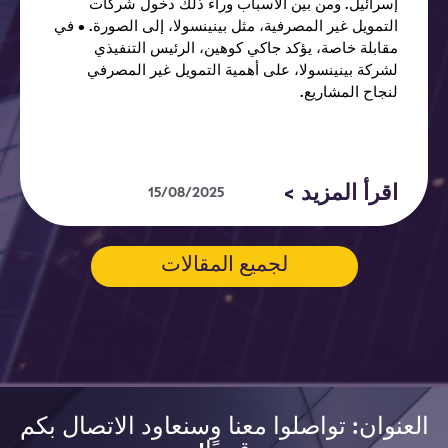
إسرائيل. ومن بين الأسباب وراء ذلك دخول شركات
التمويل غير المصرفية، مثل بينينسولا، إلى الصورة. • في
مقابلة خاصة، يؤكد جاكي كوهين، الرئيس التنفيذي
لشركة بينينسولا، على أهمية التمويل غير المصرفي
لنجاح المشاريع.
اقرأ المزيد >
15/08/2025
لجميع المقالات
العنوان: تواصلوا معنا وسنعاود الاتصال بكم