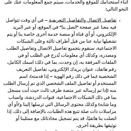
أثناء استخدامك للموقع والخدمات، سيتم جمع المعلومات عنك على
النحو التالي:
تفاصيل الاتصال والتفاصيل التعريفية
– في أي وقت تتواصل
فيه معنا عبر صفحة “اتصل بنا” في الموقع، أو عبر البريد
الإلكتروني، أو أي قناة أو منصة خدمة أخرى خاصة بنا أو يتم
تشغيلها نيابة عنا من قبل أطراف ثالثة وعلى الشبكات
الاجتماعية، سنقوم بتجميع تفاصيل الاتصال وتفاصيل الطلب
ومصدره، وكذلك أي معلومات تُدرج في الطلب أو في
الملفات المرفقة به، إن وجدت، بما في ذلك: اسمك الكامل،
رقم هاتفك، عنوان بريدك الإلكتروني، تفاصيل التعريف
الشخصية (بما في ذلك رقم الهوية – إذا قدمته)، اسم
المستخدم أو تفاصيل الملف الشخصي الذي تم إرسال الطلب
منه (إذا تم إرساله عبر منصة طرف ثالث حيث أنت مسجل
بما في ذلك الشبكات الاجتماعية، قنوات الدردشة، واتساب
وما شابه) وكذلك محتوى الرسائل التي ترسلها إلينا و/أو أي
مراسلات ذات صلة تتبع هذه الطلبات. بالإضافة إلى ذلك، إذا
اتصلت بنا هاتفيًا، قد يتم تسجيل محادثاتك مع ممثلينا أو
توثيقها بطريقة أخرى.