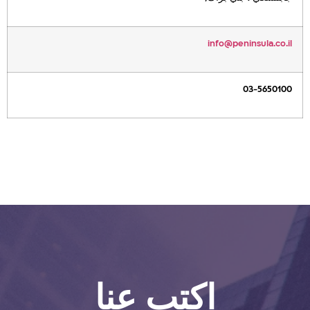
info@peninsula.co.il
03-5650100
اكتب عنا